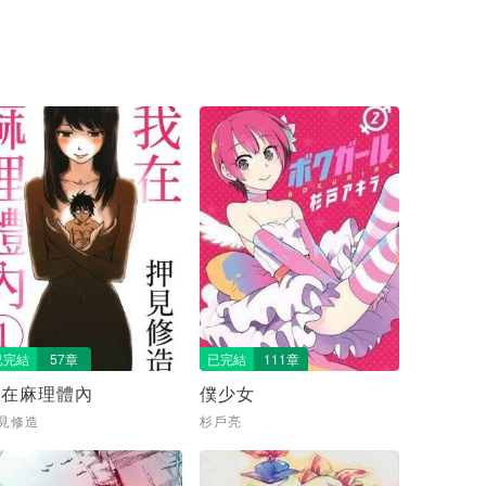
已完結
57章
已完結
111章
我在麻理體內
僕少女
見修造
杉戶亮