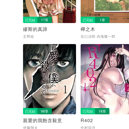
已完結
17章
已完結
1章
繆斯的真諦
櫸之木
文野紋
谷口治郎 内海隆一郎
已完結
98章
已完結
18章
親愛的我飽含殺意
R402
伊藤翔太
中村卯月