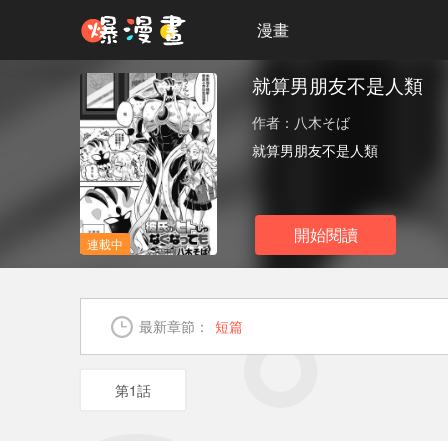
漫畫
就算男朋友不是人類
漫畫
作者：八木そば
連載漫畫
愛情
歡樂向
校园
耽美
就算男朋友不是人類
開始閱讀
連載中
最新章節：
短篇
第1話