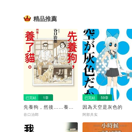
精品推薦
已完結
1章
已完結
59章
先養狗，然後……養了
因為天空是灰色的
貓
谷口治郎
阿部共实