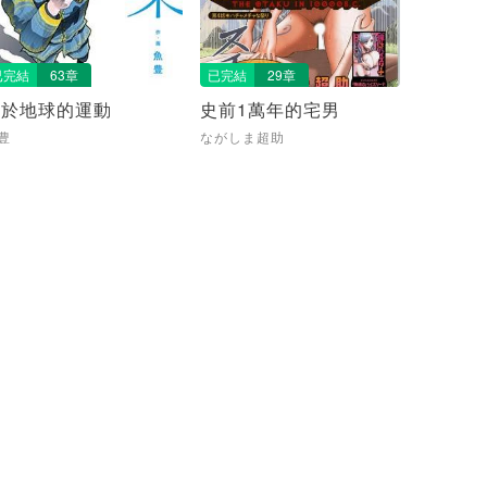
已完結
63章
已完結
29章
關於地球的運動
史前1萬年的宅男
豊
ながしま超助