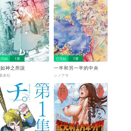
已完結
1章
已完結
1章
誠如神之所說
一半和另一半的中央
庭友纪
シノアサ