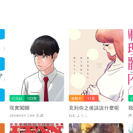
已完結
123章
連載中
11章
現實闖關
見到你之後該說什麼呢
Joowoon Lee 太成
ねむようこ
押