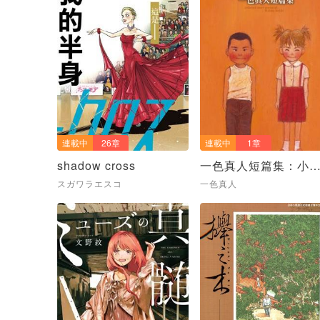
連載中
26章
連載中
1章
shadow cross
一色真人短篇集：小
候
スガワラエスコ
一色真人