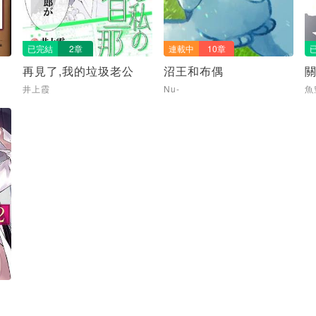
已完結
2章
連載中
10章
再見了,我的垃圾老公
沼王和布偶
井上霞
Nu-
魚