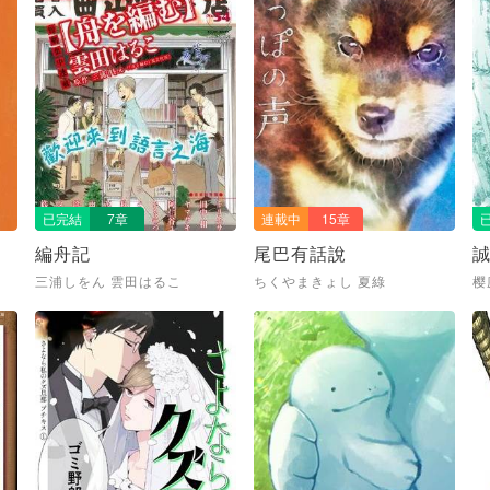
已完結
7章
連載中
15章
時
編舟記
尾巴有話說
三浦しをん 雲田はるこ
ちくやまきょし 夏綠
樱