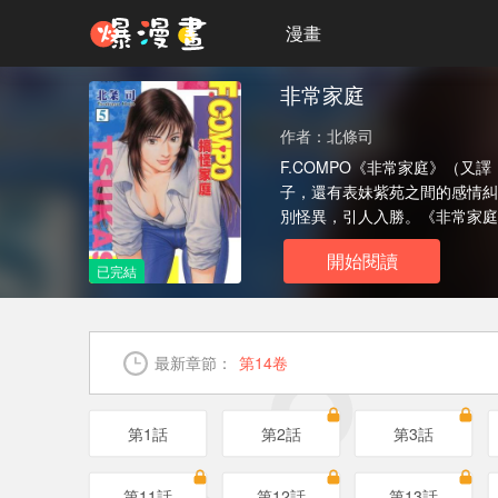
漫畫
非常家庭
漫畫
作者：北條司
連載漫畫
愛情
歡樂向
校园
耽美
F.COMPO《非常家庭》（
子，還有表妹紫苑之間的感情糾
別怪異，引人入勝。《非常家庭
邊緣人士的家庭和社會意義。
開始閱讀
已完結
最新章節：
第14卷
第1話
第2話
第3話
第11話
第12話
第13話