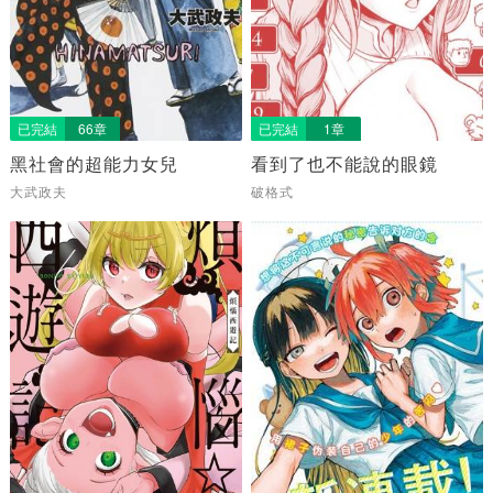
已完結
66章
已完結
1章
黑社會的超能力女兒
看到了也不能說的眼鏡
大武政夫
破格式