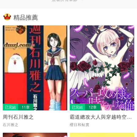
精品推薦
已完結
11章
已完結
12章
周刊石川雅之
霸道總攻大人與穿越時空的
我
石川雅之
櫻日和鲇實