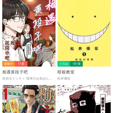
連載中
11章
已完結
181章
相遇黃段子吧
暗殺教室
佐伯ポインティ 地球のお魚ぽんち
松井優征
ゃん