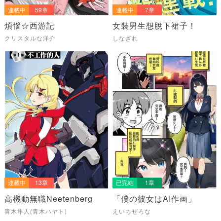
連載中
59章
連載中
7章
煩惱☆西游記
女裝男生想脫下裙子！
クリスタルな洋介
しなぎれ
連載中
13章
已完結
1章
高機動無職Neetenberg
「僕の彼女はAI作画」
青木隼人(青木ハヤト)
えいちぜろな