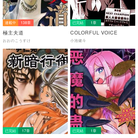
連載中
138章
已完結
1章
極主夫道
COLORFUL VOICE
おおのこうすけ
小池健斗
已完結
17章
已完結
1章