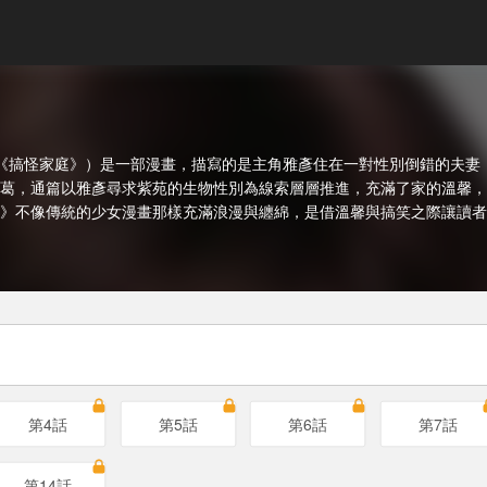
奇幻
生活
冒險
又譯《搞怪家庭》）是一部漫畫，描寫的是主角雅彥住在一對性別倒錯的夫
葛，通篇以雅彥尋求紫苑的生物性別為線索層層推進，充滿了家的溫馨，
》不像傳統的少女漫畫那樣充滿浪漫與纏綿，是借溫馨與搞笑之際讓讀者
第4話
第5話
第6話
第7話
第14話