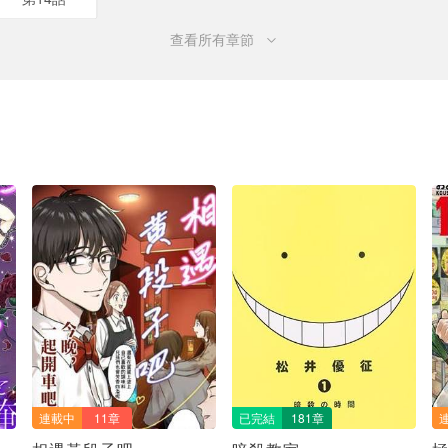
查看所有章節
連載中
11章
已完結
181章