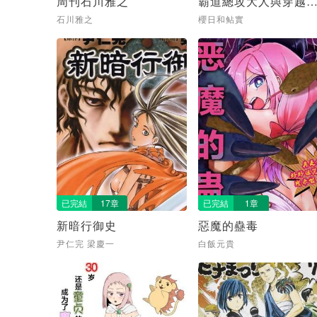
周刊石川雅之
霸道總攻大人與穿越
空的我
石川雅之
櫻日和鲇實
已完結
17章
已完結
1章
新暗行御史
惡魔的蠱毒
尹仁完 梁慶一
白飯元貴